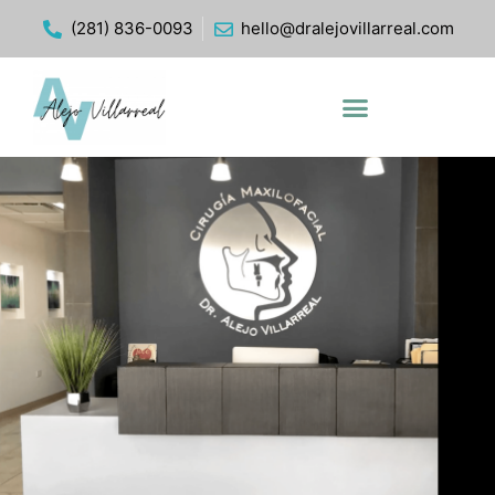
(281) 836-0093
hello@dralejovillarreal.com
CIRUGIA ORTOGNÁTICA